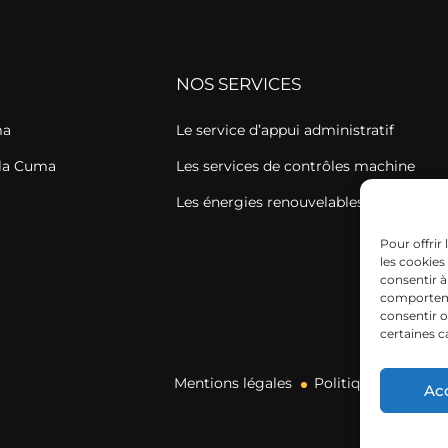
NOS SERVICES
ma
Le service d’appui administratif
 la Cuma
Les services de contrôles machine
Les énergies renouvelables
Pour offrir
les cookies
consentir à
comportemen
consentir o
certaines c
Mentions légales
Politique de cookie
Ac