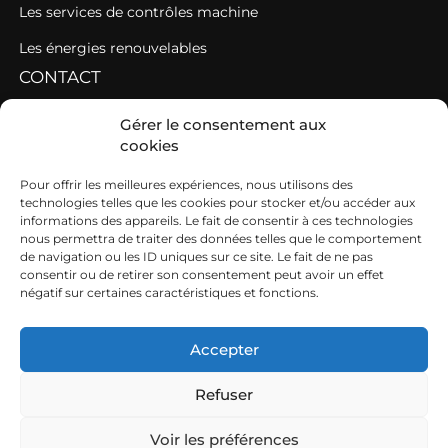
Les services de contrôles machine
Les énergies renouvelables
CONTACT
Maison des agriculteurs
Gérer le consentement aux
cookies
Parc Technopole de Changé
Pour offrir les meilleures expériences, nous utilisons des
Rue Albert Einstein – BP36135
technologies telles que les cookies pour stocker et/ou accéder aux
informations des appareils. Le fait de consentir à ces technologies
53061 LAVAL Cedex 9
nous permettra de traiter des données telles que le comportement
de navigation ou les ID uniques sur ce site. Le fait de ne pas
02 43 67 37 34
consentir ou de retirer son consentement peut avoir un effet
négatif sur certaines caractéristiques et fonctions.
Du lundi au vendredi
8h30-12h30 et 13h30 -17h30
Accepter
Refuser
Mentions légales
Politique de cookies
Voir les préférences
Déclaration de confidentialité
FCuma Mayenne © 2026